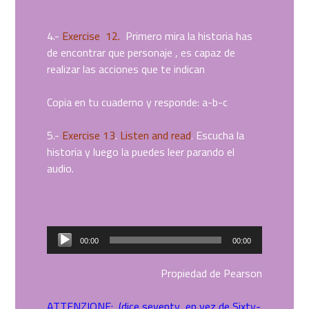
4.-
Exercise
12.
Primero mira la historia has
de encontrar que personaje , es capaz de
realizar las acciones que te indican
Copia en tu cuaderno y responde: a-b-c
5.-
Exercise 13
.
Listen and read
. Escucha la
historia y luego la puedes leer parando el
audio.
Reproductor
00:00
00:00
de
audio
Propiedad de Pearson
ATTENZIONE: (dice seventy en vez de Sixty-