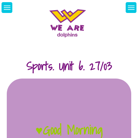
Skip
to
content
We Are Dolphins.
Acquiring A New
Language
Sports. Unit 6. 27/03
♥
Good Morning