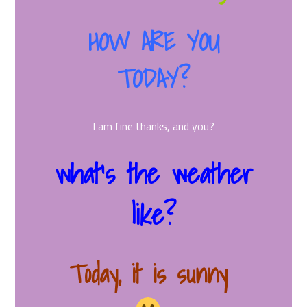
HOW ARE YOU
TODAY?
I am fine thanks, and you?
what’s the weather
like?
Today, it is sunny