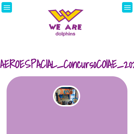
Skip
to
content
We Are Dolphins.
Acquiring A New
Language
AEROESPACIAL_ConcursoCOIAE_20