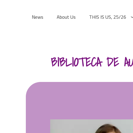
Skip
to
News
About Us
THIS IS US, 25/26
content
BIBLIOTECA DE AU
Reproductor
de