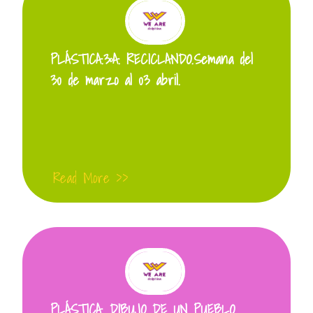
PLÁSTICA.3ºA. RECICLANDO.Semana del
30 de marzo al 03 abril.
Read More >>
PLÁSTICA. DIBUJO DE UN PUEBLO.