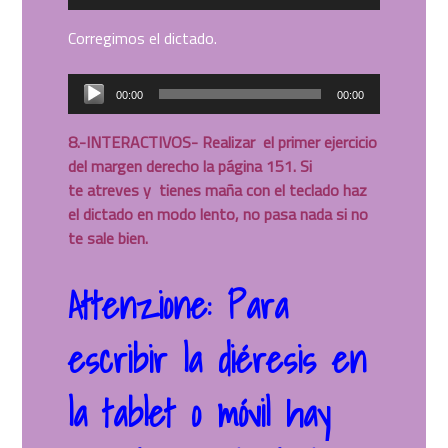
de
audio
Corregimos el dictado.
Reproductor
00:00
00:00
de
audio
8.-
INTERACTIVOS- Realizar el primer ejercicio
del margen derecho la página 151. Si
te atreves y tienes maña con el teclado haz
el dictado en modo lento, no pasa nada si no
te sale bien.
Attenzione: Para
escribir la diéresis en
la tablet o móvil hay