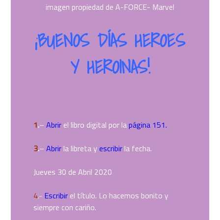
imagen propiedad de A-FORCE- Marvel
¡BUENOS DÍAS HEROES
Y HEROINAS!
1
.
–
Abrir
el libro digital por la
página 151.
3
.
–
Abrir
la libreta y
escribir
la fecha.
Jueves 30 de Abril 2020
4
.-
Escribir
el título. Lo hacemos bonito y
siempre con cariño.