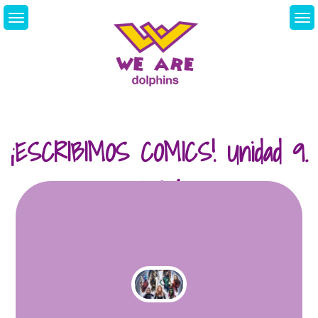
Skip
to
content
We Are Dolphins.
Acquiring A New
Language
¡ESCRIBIMOS COMICS! Unidad 9.
30/04