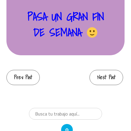
PASA UN GRAN FIN
DE SEMANA
Continue
Prev Post
Next Post
Reading