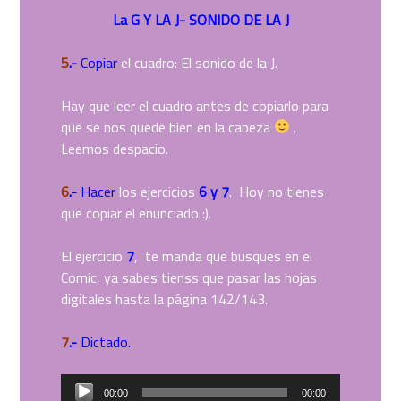
La G Y LA J- SONIDO DE LA J
5
.-
Copiar
el cuadro: El sonido de la J.
Hay que leer el cuadro antes de copiarlo para
que se nos quede bien en la cabeza
.
Leemos despacio.
6
.-
Hacer
los ejercicios
6 y 7
. Hoy no tienes
que copiar el enunciado :).
El ejercicio
7
, te manda que busques en el
Comic, ya sabes tienss que pasar las hojas
digitales hasta la página 142/143.
7
.-
Dictado.
Reproductor
00:00
00:00