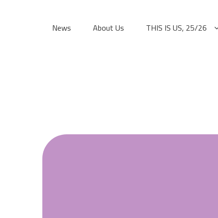
Skip
to
News
About Us
THIS IS US, 25/26
content