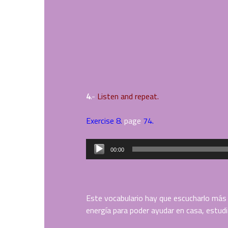
4
.-
Listen and repeat.
Exercise 8.
page
74.
Reproductor
00:00
de
audio
Este vocabulario hay que escucharlo más 
energía para poder ayudar en casa, estudi