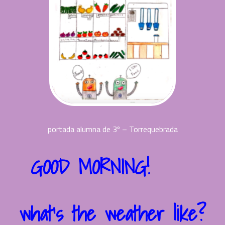
portada alumna de 3º – Torrequebrada
GOOD MORNING!
what’s the weather like?