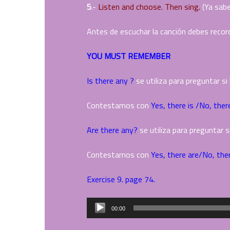
5
.-
Listen and choose. Then sing.
(Ya sabe
Antes de escuchar la canción debes record
YOU MUST REMEMBER
Is there any ?
se utiliza para preguntar si
Contestamos con
Yes, there is /No, there
Are there any?
se utiliza para preguntar s
Contestamos con
Yes, there are/No, ther
Exercise 9. page 74.
Reproductor
00:00
de
audio