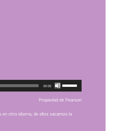
Utiliza
00:00
las
teclas
Propiedad de Pearson
de
flecha
 en otro idioma, de ellos sacamos la
arriba/abajo
para