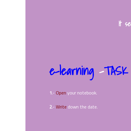
It s
e-learning
–
TASK
1
.-
Open
your notebook.
2
.-
Write
down the date.