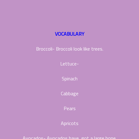
VOCABULARY
Broccoli- Broccoli look like trees.
Lettuce-
Spinach
Cabbage
Pears
Apricots
Avocados- Avocados have got a large bone.