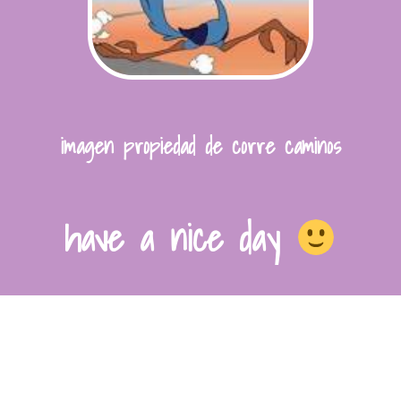
imagen propiedad de corre caminos
have a nice day