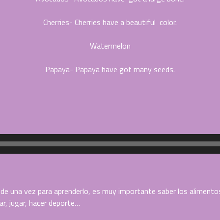
Cherries- Cherries have a beautiful color.
Watermelon
Papaya- Papaya have got many seeds.
de una vez para aprenderlo, es muy importante saber los alimentos
ar, jugar, hacer deporte…