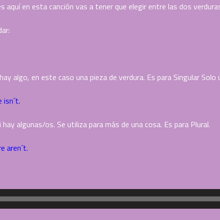
s aquí en esta canción vas a tener que elegir entre las dos verdura
ar:
 hay algo, en este caso una pieza de verdura. Es para Singular Solo 
 isn´t.
i hay algunas/os. Se utiliza para más de una cosa. Es para Plural.
e aren´t.