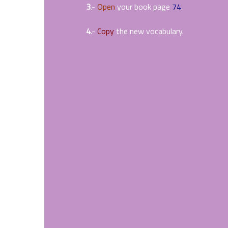
3
.-
Open
your book page
74
.
4
.-
Copy
the new vocabulary.