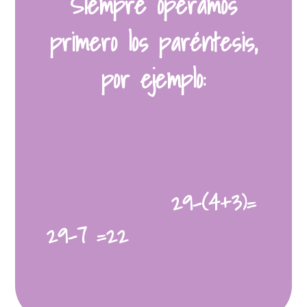
Siempre operamos
primero los paréntesis,
por ejemplo:
29-(4+3)=
29-7 =22