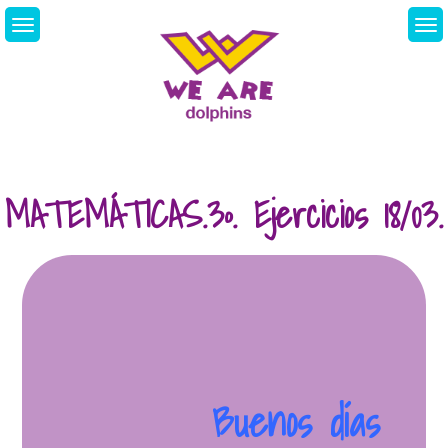
Skip
to
content
We Are Dolphins.
Acquiring A New
Language
MATEMÁTICAS.3º. Ejercicios 18/03.
Buenos días