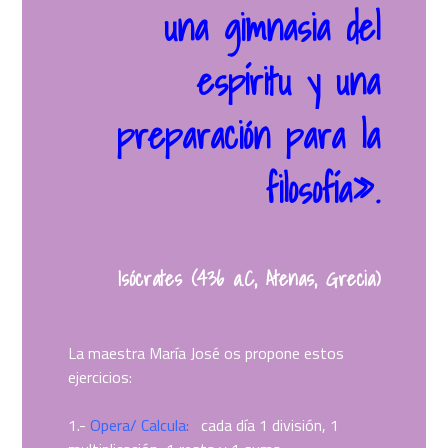
una gimnasia del
espíritu y una
preparación para la
filosofía».
Isócrates (436 a.C, Atenas, Grecia)
La maestra María José os propone estos
ejercicios:
1.-
Opera/ Calcula:
cada día 1 división, 1