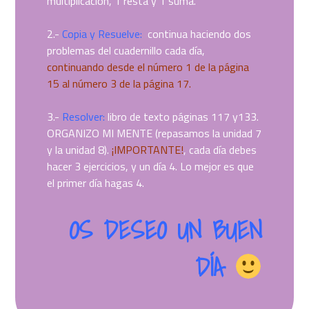
multiplicación, 1 resta y 1 suma.
2.-
Copia y Resuelve:
continua haciendo dos
problemas del cuadernillo cada día,
continuando desde el número 1 de la página
15 al número 3 de la página 17.
3.-
Resolver:
libro de texto páginas 117 y133.
ORGANIZO MI MENTE (repasamos la unidad 7
y la unidad 8).
¡IMPORTANTE!
, cada día debes
hacer 3 ejercicios, y un día 4. Lo mejor es que
el primer día hagas 4.
OS DESEO UN BUEN
DÍA