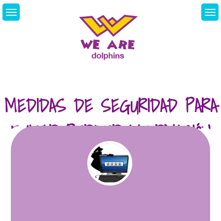
Skip
to
content
We Are Dolphins.
Acquiring A New
Language
MEDIDAS DE SEGURIDAD PARA
EVITAR PERDER INFORMACIÓN