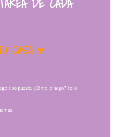
 TAREA DE CADA
TU CASA
♥
ego tipo puzzle. ¿Cómo lo hago? te lo
nomas.