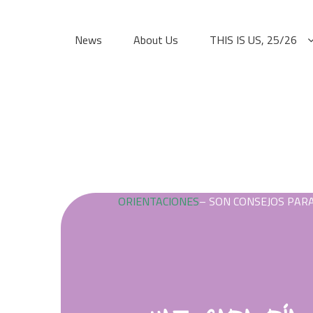
Skip
to
News
About Us
THIS IS US, 25/26
content
ORIENTACIONES
– SON CONSEJOS PARA