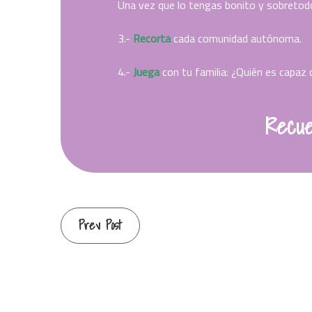
Una vez que lo tengas bonito y sobreto
3.-
Recorta
cada comunidad autónoma.
4.-
Juega
con tu familia: ¿Quién es capaz
Recue
Continue
Prev Post
Reading