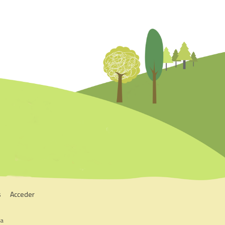
s
Acceder
na