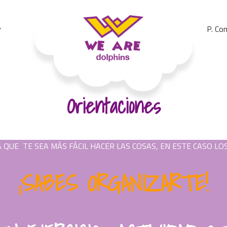
P. Co
We Are Dolphins. Acquiring A New Language
Orientaciones
 QUE TE SEA MÁS FÁCIL HACER LAS COSAS, EN ESTE CASO LO
¡SABES ORGANIZARTE!