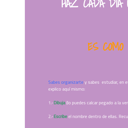
HAZ CADA DÍA 
ES COMO 
Sabes organizarte
y sabes estudiar, en 
explico aquí mismo:
1.-
Dibuja
(lo puedes calcar pegado a la v
2.-
Escribe
el nombre dentro de ellas. Rec