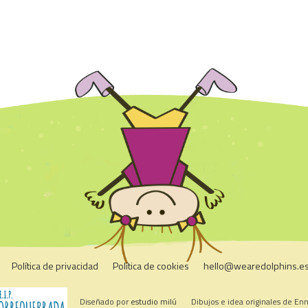
Política de privacidad
Política de cookies
hello@wearedolphins.e
Diseñado por
estudio milú
Dibujos e idea originales de En