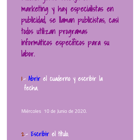
marketing y hay especialistas en
publicidad, se llaman publicistas, casi
todos utilizan programas
informáticos específicos para su
labor.
1
.
–
Abrir
el cuaderno y escribir la
fecha.
Miércoles 10 de Junio de 2020.
2
.
–
Escribir
el título.