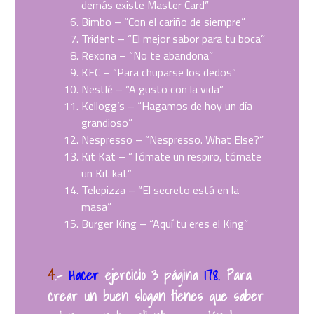
demás existe Master Card”
Bimbo – “Con el cariño de siempre”
Trident – “El mejor sabor para tu boca”
Rexona – “No te abandona”
KFC – “Para chuparse los dedos”
Nestlé – “A gusto con la vida”
Kellogg’s – “Hagamos de hoy un día
grandioso”
Nespresso – “Nespresso. What Else?”
Kit Kat – “Tómate un respiro, tómate
un Kit kat”
Telepizza – “El secreto está en la
masa”
Burger King – “Aquí tu eres el King”
4
.
–
Hacer
ejercicio 3 página
178.
Para
crear un buen slogan tienes que saber