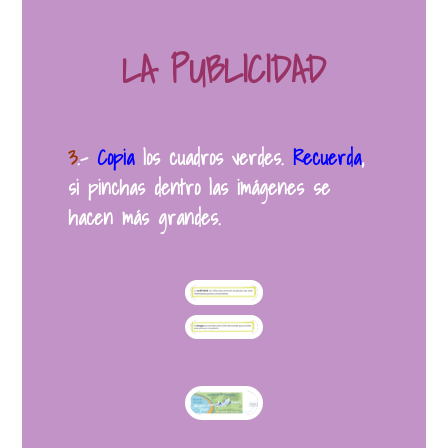
LA PUBLICIDAD
3
.
–
Copia
los cuadros verdes.
Recuerda
,
si pinchas dentro las imágenes se
hacen más grandes.