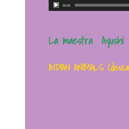
Reproductor
00:00
de
audio
La maestra Ayushi o
INDIAN ANIMALS (desca