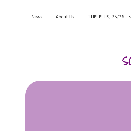
Skip
to
News
About Us
THIS IS US, 25/26
content
S