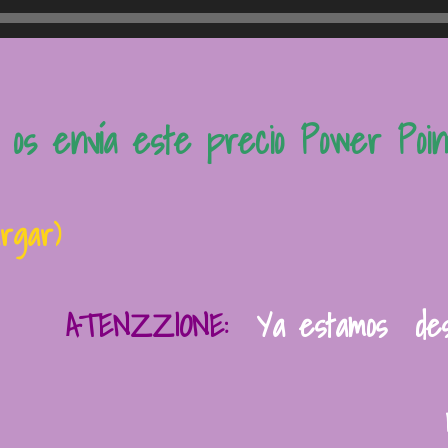
s envía este precio Power Poin
rgar)
ATENZZIONE:
Ya estamos dese