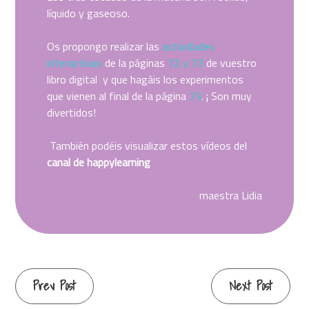
líquido y gaseoso.
Os propongo realizar las
actividades
interactivas
de la páginas
72 y 73
de vuestro
libro digital y que hagáis los experimentos
que vienen al final de la página
73
. ¡ Son muy
divertidos!
También podéis visualizar estos vídeos del
canal de happylearning
maestra Lidia
Continue
Prev Post
Next Post