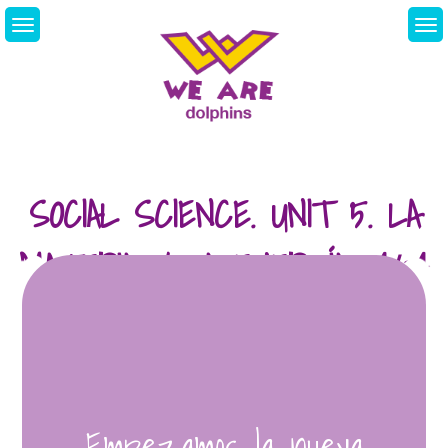
Skip
to
content
We Are Dolphins.
Acquiring A New
Language
SOCIAL SCIENCE. UNIT 5. LA
MATERIA Y LA ENERGÍA. 14/04
Empezamos la nueva