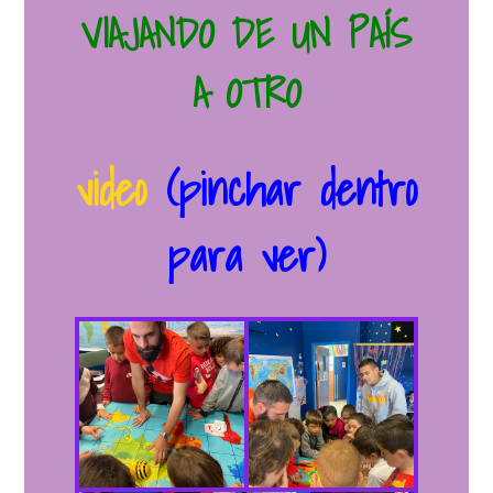
VIAJANDO DE UN PAÍS
A OTRO
video
(pinchar dentro
para ver)