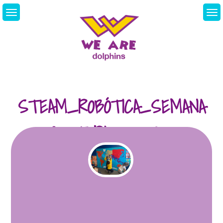
Skip
to
content
We Are Dolphins.
Acquiring A New
Language
STEAM_ROBÓTICA_SEMANA
CULTURAL 2021/22