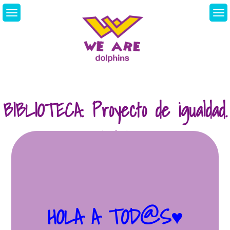
Skip
to
content
We Are Dolphins.
Acquiring A New
Language
BIBLIOTECA. Proyecto de igualdad.
30/03.
HOLA A TOD@S♥