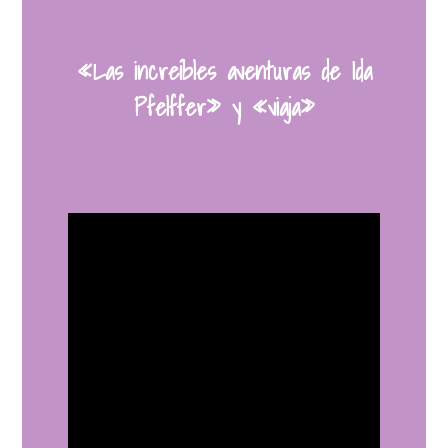
«Las increíbles aventuras de Ida
Pfelffer» y «viaja»