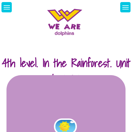
Skip
to
content
We Are Dolphins.
Acquiring A New
Language
4th level. In the Rainforest. Unit
6. 30/03