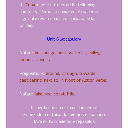
3.-
Copy
in your notebook the following
summary. Vamos a copiar en el cuaderno el
siguiente resumen del vocabulario de la
Unidad.
Unit 6 .Vocabulary
Nature:
hut, bridge, nest, waterfall, valley,
mountain, vines
.
Prepositions:
around, through, towards,
past,behind, next to, in front of Action verbs.
Nature:
lake, sea, coast, hills.
Recuerda que en esta unidad hemos
empezado a estudiar los verbos en pasado.
Mira en tu cuaderno y repásalos.