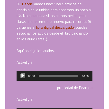
3.-
Listen.
Vamos hacer los ejercicios del
principio de la unidad para ponernos un poco al
día. No pasa nada si los hemos hecho ya en
clase, los hacemos de nuevo para recordar. Si
ya tienes el
libro digital descargado
, puedes
escuchar los audios desde el libro pinchando
en los auriculares :).
Aquí os dejo los audios.
Activity 2.
Reproductor
00:00
00:00
de
audio
propiedad de Pearson
Activity 3.