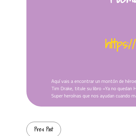
https:
Aquí vais a encontrar un montón de héro
Tim Drake, titule su libro «Ya no quedan
Super heroínas que nos ayudan cuando m
Continue
Prev Post