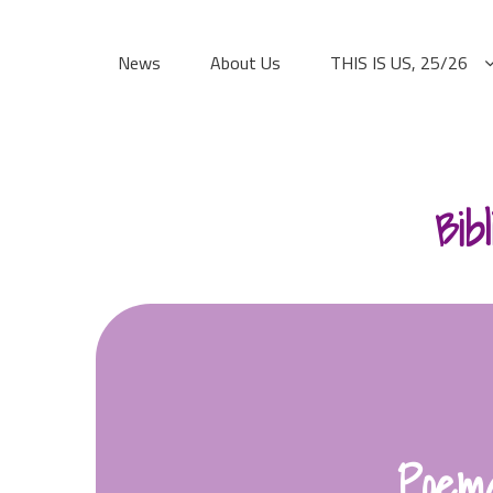
Skip
to
News
About Us
THIS IS US, 25/26
content
Bib
Poem