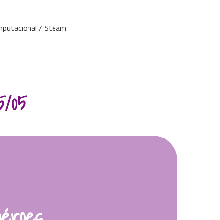
mputacional / Steam
5/05
éroes