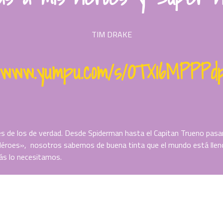
TIM DRAKE
//www.yumpu.com/s/OTX16MPPP
es de los de verdad. Desde Spiderman hasta el Capitan Trueno pas
 Héroes», nosotros sabemos de buena tinta que el mundo está lleno
ás lo necesitamos.