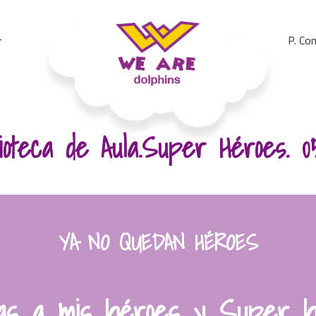
P. Co
We Are Dolphins. Acquiring A New Language
lioteca de Aula.Super Héroes. 0
YA NO QUEDAN HÉROES
as a mis héroes y Super h