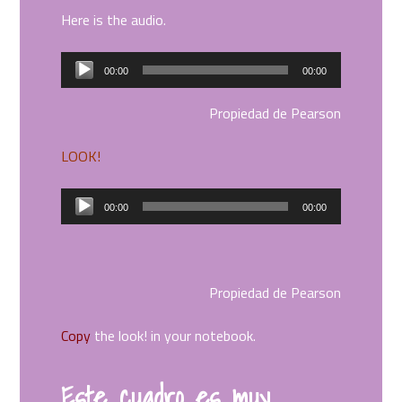
Here is the audio.
Reproductor
00:00
00:00
de
audio
Propiedad de Pearson
LOOK!
Reproductor
00:00
00:00
de
audio
Propiedad de Pearson
Copy
the look! in your notebook.
Este cuadro es muy