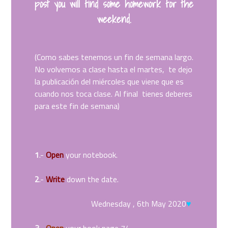
post
you will find
some homework
for the
weekend.
(Como sabes tenemos un fin de semana largo.
No volvemos a clase hasta el martes, te dejo
la publicación del miércoles que viene que es
cuando nos toca clase. Al final tienes deberes
para este fin de semana)
1
.-
Open
your notebook.
2
.-
Write
down the date.
Wednesday , 6th May 2020
♥
3
.-
Open
your book page 74.