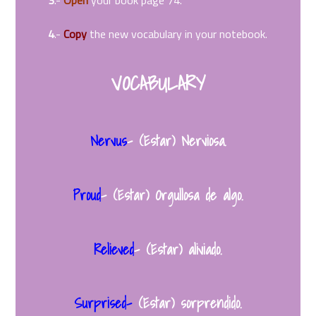
4
.-
Copy
the new vocabulary in your notebook.
VOCABULARY
Nervus
– (Estar) Nerviosa.
Proud
– (Estar) Orgullosa de algo.
Relieved
– (Estar) aliviado.
Surprised-
(Estar) sorprendido.