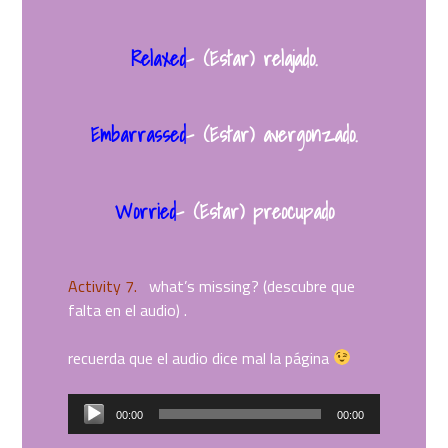
Relaxed
– (Estar) relajado.
Embarrassed
– (Estar) avergonzado.
Worried
– (Estar) preocupado
Activity 7.
what’s missing? (descubre que
falta en el audio) .
recuerda que el audio dice mal la página
Reproductor
00:00
00:00
de