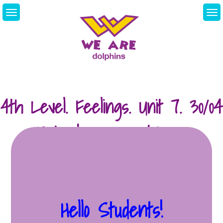
Skip
to
content
We Are Dolphins.
Acquiring A New
Language
4th Level. Feelings. Unit 7. 30/04
Entrada para : 06/05 y
DEBERES
Hello Students!