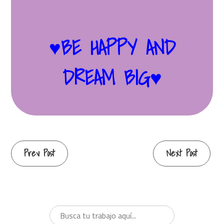
♥BE HAPPY AND
DREAM BIG♥
Continue
Prev Post
Next Post
Reading