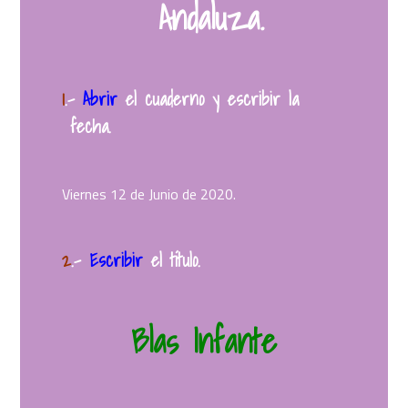
Andaluza.
1
.
–
Abrir
el cuaderno y escribir la
fecha.
Viernes 12 de Junio de 2020.
2
.
–
Escribir
el título.
Blas Infante