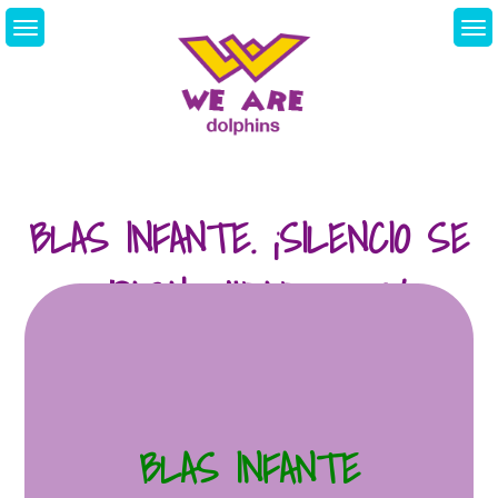
Skip
to
content
We Are Dolphins.
Acquiring A New
Language
BLAS INFANTE. ¡SILENCIO SE
GRABA!.UNIDAD 11. 12/06
BLAS INFANTE