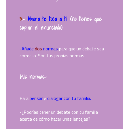
5
.
–
Ahora te toca a ti
. (no tienes que
copiar el enunciado)
-Añade
dos
normas
para que un debate sea
correcto. Son tus propias normas.
Mis normas-
Para
pensar
y
dialogar con tu familia.
-¿Podrías tener un debate con tu familia
acerca de cómo hacer unas lentejas?