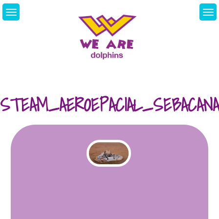
Skip
to
content
We Are Dolphins.
Acquiring A New
Language
STEAM_AEROEPACIAL_SEBACAN