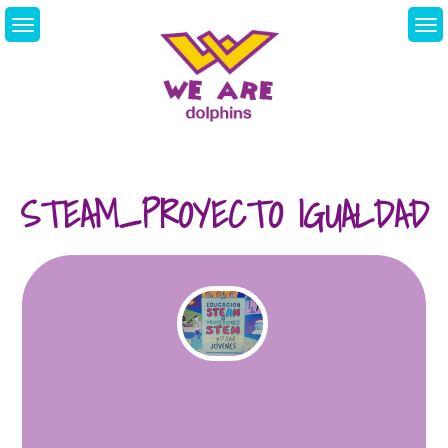
Skip
to
content
We Are Dolphins.
Acquiring A New
Language
STEAM_PROYECTO IGUALDAD
2021-22